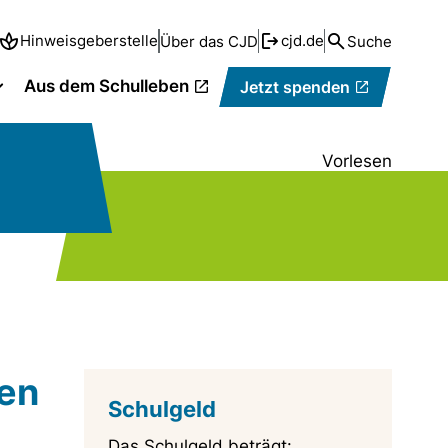
Hinweisgeberstelle
cjd.de
Über das CJD
Suche
Aus dem Schulleben
Jetzt spenden
Vorlesen
nen
Schulgeld
Das Schulgeld beträgt: