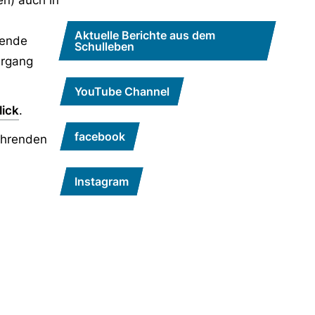
n) auch in
Aktuelle Berichte aus dem
fende
Schulleben
hrgang
YouTube Channel
lick
.
facebook
führenden
Instagram