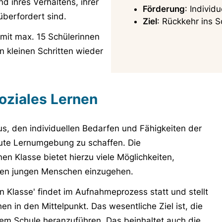
d ihres Verhaltens, ihrer
Förderung
: Individ
 überfordert sind.
Ziel
: Rückkehr ins 
 mit max. 15 Schülerinnen
 kleinen Schritten wieder
soziales Lernen
us, den individuellen Bedarfen und Fähigkeiten der
ute Lernumgebung zu schaffen. Die
en Klasse bietet hierzu viele Möglichkeiten,
elnen jungen Menschen einzugehen.
n Klasse' findet im Aufnahmeprozess statt und stellt
 in den Mittelpunkt. Das wesentliche Ziel ist, die
m Schule heranzuführen. Das beinhaltet auch die