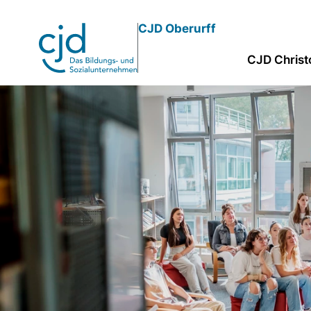
Direkt
CJD Oberurff
zum
Inhalt
CJD Christ