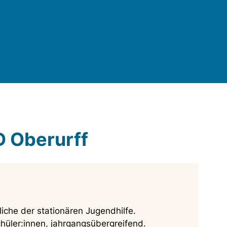
D Oberurff
liche der stationären Jugendhilfe.
chüler:innen, jahrgangsübergreifend.