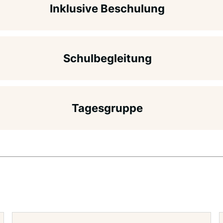
sen oder dauerhaften Einschränkung haben einen
Inklusive Beschulung
tung.
rricht. Die Möglichkeiten sind hier vielfältig und
enden Sie sich gerne an Patrick Schmidt, den
r mit Förderschwerpunkt. Da hier zahlreiche
Schulbegleitung
ssen, wenden Sie sich bitte gerne an Patrick
 Schulleitung.
begleitung hat und diese auch bei uns
Tagesgruppe
gerne an Patrick Schmidt, den Verantwortlichen