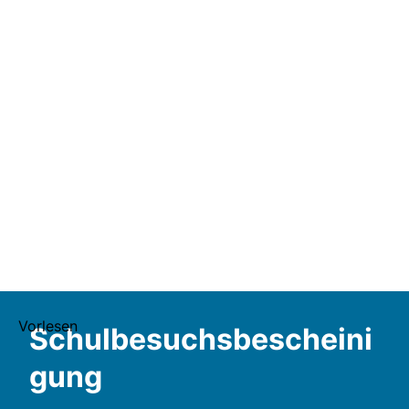
Vorlesen
Schulbesuchsbescheini
gung